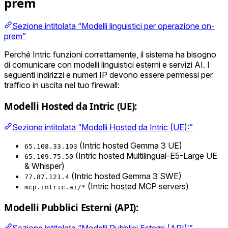
prem
Sezione intitolata “Modelli linguistici per operazione on-
prem”
Perché Intric funzioni correttamente, il sistema ha bisogno
di comunicare con modelli linguistici esterni e servizi AI. I
seguenti indirizzi e numeri IP devono essere permessi per
traffico in uscita nel tuo firewall:
Modelli Hosted da Intric (UE):
Sezione intitolata “Modelli Hosted da Intric (UE):”
(Intric hosted Gemma 3 UE)
65.108.33.103
(Intric hosted Multilingual-E5-Large UE
65.109.75.50
& Whisper)
(Intric hosted Gemma 3 SWE)
77.87.121.4
(Intric hosted MCP servers)
mcp.intric.ai/*
Modelli Pubblici Esterni (API):