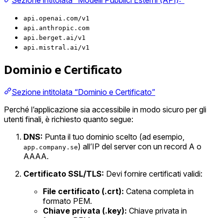
Sezione intitolata “Modelli Pubblici Esterni (API):”
api.openai.com/v1
api.anthropic.com
api.berget.ai/v1
api.mistral.ai/v1
Dominio e Certificato
Sezione intitolata “Dominio e Certificato”
Perché l’applicazione sia accessibile in modo sicuro per gli
utenti finali, è richiesto quanto segue:
DNS:
Punta il tuo dominio scelto (ad esempio,
) all’IP del server con un record A o
app.company.se
AAAA.
Certificato SSL/TLS:
Devi fornire certificati validi:
File certificato (.crt):
Catena completa in
formato PEM.
Chiave privata (.key):
Chiave privata in