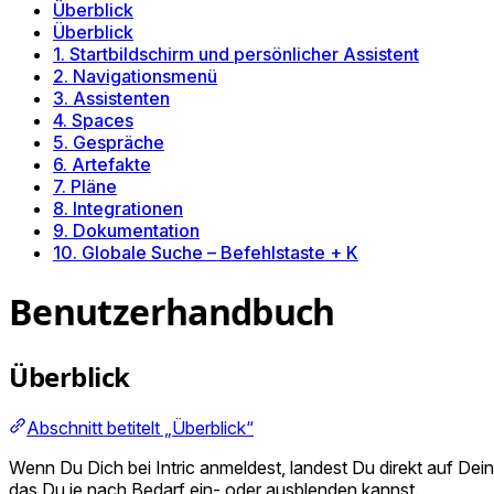
Überblick
Überblick
1. Startbildschirm und persönlicher Assistent
2. Navigationsmenü
3. Assistenten
4. Spaces
5. Gespräche
6. Artefakte
7. Pläne
8. Integrationen
9. Dokumentation
10. Globale Suche – Befehlstaste + K
Benutzerhandbuch
Überblick
Abschnitt betitelt „Überblick“
Wenn Du Dich bei Intric anmeldest, landest Du direkt auf De
das Du je nach Bedarf ein- oder ausblenden kannst.