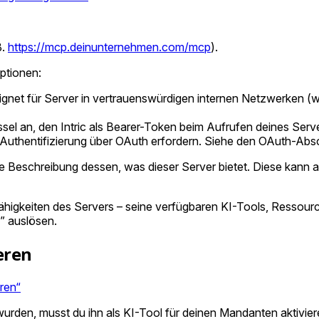
B.
https://mcp.deinunternehmen.com/mcp
).
ptionen:
eignet für Server in vertrauenswürdigen internen Netzwerken (
l an, den Intric als Bearer-Token beim Aufrufen deines Server
uthentifizierung über OAuth erfordern. Siehe den OAuth-Abschn
 Beschreibung dessen, was dieser Server bietet. Diese kann 
 Fähigkeiten des Servers – seine verfügbaren KI-Tools, Resso
n” auslösen.
ieren
eren“
urden, musst du ihn als KI-Tool für deinen Mandanten aktivier