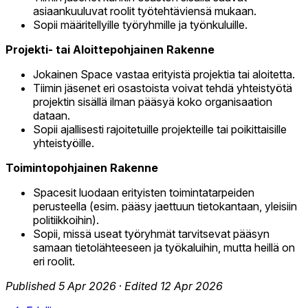
asiaankuuluvat roolit työtehtäviensä mukaan.
Sopii määritellyille työryhmille ja työnkuluille.
Projekti- tai Aloittepohjainen Rakenne
Jokainen Space vastaa erityistä projektia tai aloitetta.
Tiimin jäsenet eri osastoista voivat tehdä yhteistyötä
projektin sisällä ilman pääsyä koko organisaation
dataan.
Sopii ajallisesti rajoitetuille projekteille tai poikittaisille
yhteistyöille.
Toimintopohjainen Rakenne
Spacesit luodaan erityisten toimintatarpeiden
perusteella (esim. pääsy jaettuun tietokantaan, yleisiin
politiikkoihin).
Sopii, missä useat työryhmät tarvitsevat pääsyn
samaan tietolähteeseen ja työkaluihin, mutta heillä on
eri roolit.
Published 5 Apr 2026
·
Edited 12 Apr 2026