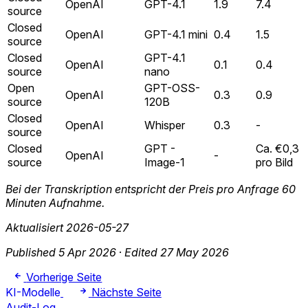
OpenAI
GPT-4.1
1.9
7.4
source
Closed
OpenAI
GPT-4.1 mini
0.4
1.5
source
Closed
GPT-4.1
OpenAI
0.1
0.4
source
nano
Open
GPT-OSS-
OpenAI
0.3
0.9
source
120B
Closed
OpenAI
Whisper
0.3
-
source
Closed
GPT -
Ca. €0,3
OpenAI
-
source
Image-1
pro Bild
Bei der Transkription entspricht der Preis pro Anfrage 60
Minuten Aufnahme.
Aktualisiert 2026-05-27
Published 5 Apr 2026
·
Edited 27 May 2026
Vorherige Seite
KI-Modelle
Nächste Seite
Audit-Log