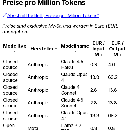
Preise pro Million Tokens
Abschnitt betitelt „Preise pro Million Tokens“
Preise sind exklusive MwSt. und werden in Euro (EUR)
angegeben.
EUR /
EUR /
Modelltyp
Modellname
Hersteller
↕
Input
Output
↕
↕
M
↕
M
↕
Closed
Claude 4.5
Anthropic
0.9
4.6
source
Haiku
Closed
Claude Opus
Anthropic
13.8
69.2
source
4
Closed
Claude 4
Anthropic
2.8
13.8
source
Sonnet
Closed
Claude 4.5
Anthropic
2.8
13.8
source
Sonnet
Closed
Claude Opus
Anthropic
13.8
69.2
source
4.1
Open
Llama 3.3
Meta
0.8
0.8