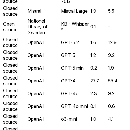
source
70B
Closed
Mistral
Mistral Large
1.9
5.5
source
National
Open
KB - Whisper
Library of
0.1
-
source
*
Sweden
Closed
OpenAI
GPT-5.2
1.6
12.9
source
Closed
OpenAI
GPT-5
1.2
9.2
source
Closed
OpenAI
GPT-5 mini
0.2
1.9
source
Closed
OpenAI
GPT-4
27.7
55.4
source
Closed
OpenAI
GPT-4o
2.3
9.2
source
Closed
OpenAI
GPT-4o mini
0.1
0.6
source
Closed
OpenAI
o3-mini
1.0
4.1
source
Closed