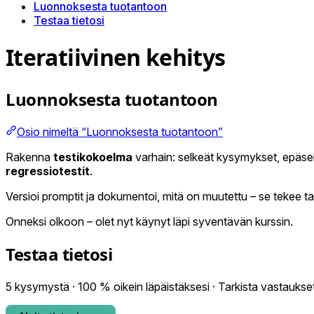
Luonnoksesta tuotantoon
Testaa tietosi
Iteratiivinen kehitys
Luonnoksesta tuotantoon
Osio nimeltä “Luonnoksesta tuotantoon”
Rakenna
testikokoelma
varhain: selkeät kysymykset, epäsel
regressiotestit
.
Versioi promptit ja dokumentoi, mitä on muutettu – se tekee ta
Onneksi olkoon – olet nyt käynyt läpi syventävän kurssin.
Testaa tietosi
5 kysymystä · 100 % oikein läpäistäksesi · Tarkista vastaukse