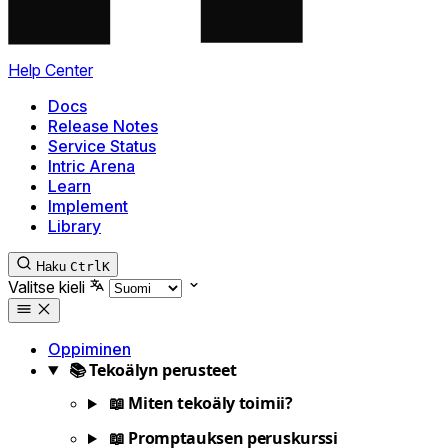
Help Center
Docs
Release Notes
Service Status
Intric Arena
Learn
Implement
Library
Haku
Ctrl
K
Valitse kieli
Oppiminen
📚 Tekoälyn perusteet
📖 Miten tekoäly toimii?
📖 Promptauksen peruskurssi