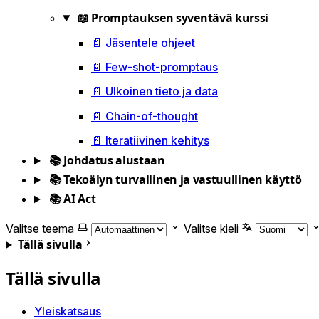
📖 Promptauksen syventävä kurssi
📄 Jäsentele ohjeet
📄 Few-shot-promptaus
📄 Ulkoinen tieto ja data
📄 Chain-of-thought
📄 Iteratiivinen kehitys
📚 Johdatus alustaan
📚 Tekoälyn turvallinen ja vastuullinen käyttö
📚 AI Act
Valitse teema
Valitse kieli
Tällä sivulla
Tällä sivulla
Yleiskatsaus