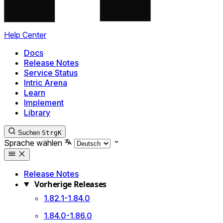
Help Center
Docs
Release Notes
Service Status
Intric Arena
Learn
Implement
Library
Suchen
Strg
K
Sprache wählen
Release Notes
Vorherige Releases
1.82.1-1.84.0
1.84.0-1.86.0