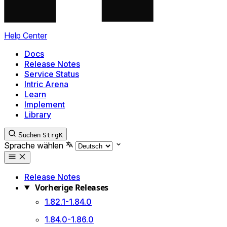
Help Center
Docs
Release Notes
Service Status
Intric Arena
Learn
Implement
Library
Suchen
Strg
K
Sprache wählen
Release Notes
Vorherige Releases
1.82.1-1.84.0
1.84.0-1.86.0