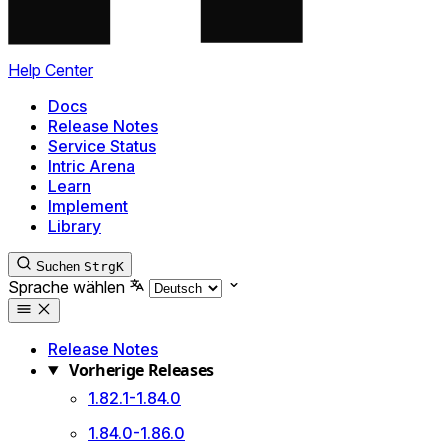
Help Center
Docs
Release Notes
Service Status
Intric Arena
Learn
Implement
Library
Suchen
Strg
K
Sprache wählen
Release Notes
Vorherige Releases
1.82.1-1.84.0
1.84.0-1.86.0