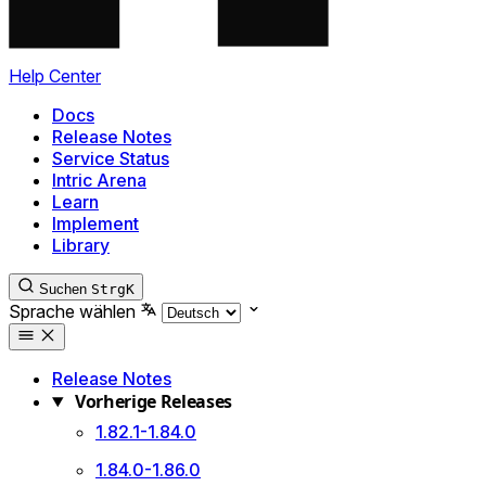
Help Center
Docs
Release Notes
Service Status
Intric Arena
Learn
Implement
Library
Suchen
Strg
K
Sprache wählen
Release Notes
Vorherige Releases
1.82.1-1.84.0
1.84.0-1.86.0