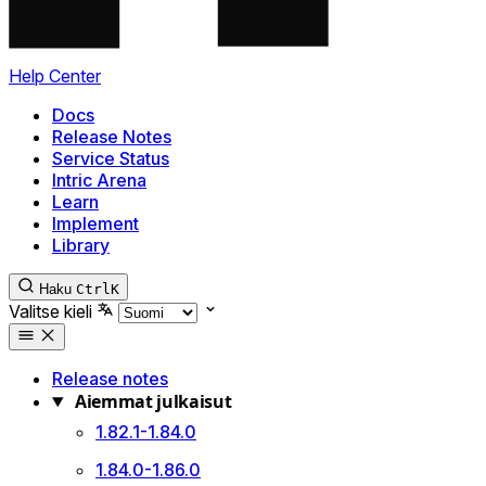
Help Center
Docs
Release Notes
Service Status
Intric Arena
Learn
Implement
Library
Haku
Ctrl
K
Valitse kieli
Release notes
Aiemmat julkaisut
1.82.1-1.84.0
1.84.0-1.86.0