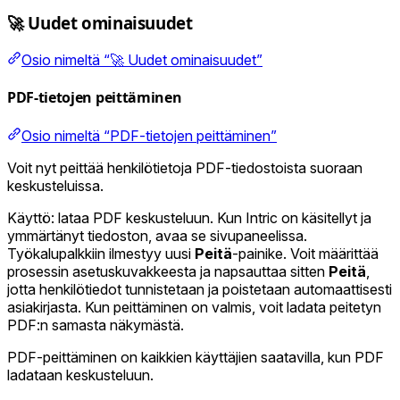
🚀 Uudet ominaisuudet
Osio nimeltä “🚀 Uudet ominaisuudet”
PDF-tietojen peittäminen
Osio nimeltä “PDF-tietojen peittäminen”
Voit nyt peittää henkilötietoja PDF-tiedostoista suoraan
keskusteluissa.
Käyttö: lataa PDF keskusteluun. Kun Intric on käsitellyt ja
ymmärtänyt tiedoston, avaa se sivupaneelissa.
Työkalupalkkiin ilmestyy uusi
Peitä
-painike. Voit määrittää
prosessin asetuskuvakkeesta ja napsauttaa sitten
Peitä
,
jotta henkilötiedot tunnistetaan ja poistetaan automaattisesti
asiakirjasta. Kun peittäminen on valmis, voit ladata peitetyn
PDF:n samasta näkymästä.
PDF-peittäminen on kaikkien käyttäjien saatavilla, kun PDF
ladataan keskusteluun.