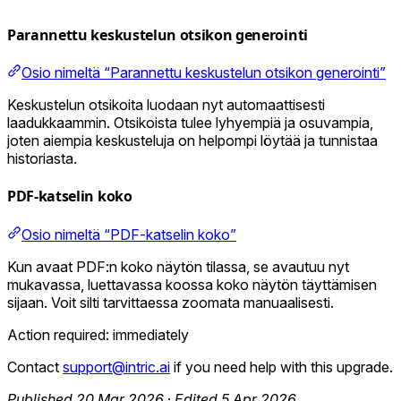
Parannettu keskustelun otsikon generointi
Osio nimeltä “Parannettu keskustelun otsikon generointi”
Keskustelun otsikoita luodaan nyt automaattisesti
laadukkaammin. Otsikoista tulee lyhyempiä ja osuvampia,
joten aiempia keskusteluja on helpompi löytää ja tunnistaa
historiasta.
PDF-katselin koko
Osio nimeltä “PDF-katselin koko”
Kun avaat PDF:n koko näytön tilassa, se avautuu nyt
mukavassa, luettavassa koossa koko näytön täyttämisen
sijaan. Voit silti tarvittaessa zoomata manuaalisesti.
Action required: immediately
Contact
support@intric.ai
if you need help with this upgrade.
Published 20 Mar 2026
·
Edited 5 Apr 2026