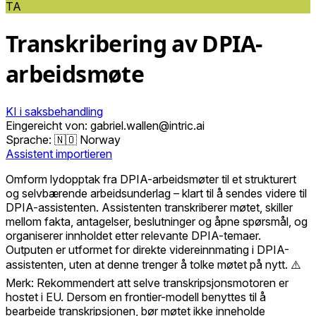
TA
Transkribering av DPIA-
arbeidsmøte
KI i saksbehandling
Eingereicht von: gabriel.wallen@intric.ai
Sprache:
🇳🇴 Norway
Assistent importieren
Omform lydopptak fra DPIA-arbeidsmøter til et strukturert
og selvbærende arbeidsunderlag – klart til å sendes videre til
DPIA-assistenten. Assistenten transkriberer møtet, skiller
mellom fakta, antagelser, beslutninger og åpne spørsmål, og
organiserer innholdet etter relevante DPIA-temaer.
Outputen er utformet for direkte videreinnmating i DPIA-
assistenten, uten at denne trenger å tolke møtet på nytt. ⚠️
Merk: Rekommendert att selve transkripsjonsmotoren er
hostet i EU. Dersom en frontier-modell benyttes til å
bearbeide transkripsjonen, bør møtet ikke inneholde