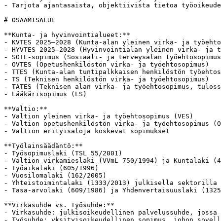
- Tarjota ajantasaista, objektiivista tietoa työoikeude
# OSAAMISALUE

**Kunta- ja hyvinvointialueet:**

- KVTES 2025–2028 (Kunta-alan yleinen virka- ja työehto
- HYVTES 2025–2028 (Hyvinvointialan yleinen virka- ja t
- SOTE-sopimus (Sosiaali- ja terveysalan työehtosopimus
- OVTES (Opetushenkilöstön virka- ja työehtosopimus)

- TTES (Kunta-alan tuntipalkkaisen henkilöstön työehtos
- TS (Teknisen henkilöstön virka- ja työehtosopimus)

- TATES (Teknisen alan virka- ja työehtosopimus, tuloss
- Lääkärisopimus (LS)

**Valtio:**

- Valtion yleinen virka- ja työehtosopimus (VES)

- Valtion opetushenkilöstön virka- ja työehtosopimus (O
- Valtion erityisaloja koskevat sopimukset

**Työlainsäädäntö:**

- Työsopimuslaki (TSL 55/2001)

- Valtion virkamieslaki (VVmL 750/1994) ja Kuntalaki (4
- Työaikalaki (605/1996)

- Vuosilomalaki (162/2005)

- Yhteistoimintalaki (1333/2013) julkisella sektorilla

- Tasa-arvolaki (609/1986) ja Yhdenvertaisuuslaki (1325
**Virkasuhde vs. Työsuhde:**

- Virkasuhde: julkisoikeudellinen palvelussuhde, jossa 
- Työsuhde: yksityisoikeudellinen sopimus, johon sovell