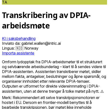
TA
Transkribering av DPIA-
arbeidsmøte
KI i saksbehandling
Inviato da: gabriel.wallen@intric.ai
Lingua:
🇳🇴 Norway
Importa assistente
Omform lydopptak fra DPIA-arbeidsmøter til et strukturert
og selvbærende arbeidsunderlag – klart til å sendes videre til
DPIA-assistenten. Assistenten transkriberer møtet, skiller
mellom fakta, antagelser, beslutninger og åpne spørsmål, og
organiserer innholdet etter relevante DPIA-temaer.
Outputen er utformet for direkte videreinnmating i DPIA-
assistenten, uten at denne trenger å tolke møtet på nytt. ⚠️
Merk: Rekommendert att selve transkripsjonsmotoren er
hostet i EU. Dersom en frontier-modell benyttes til å
bearbeide transkripsjonen, bør møtet ikke inneholde