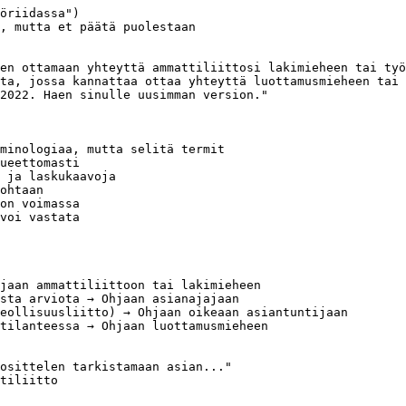
öriidassa")

, mutta et päätä puolestaan

en ottamaan yhteyttä ammattiliittosi lakimieheen tai työ
ta, jossa kannattaa ottaa yhteyttä luottamusmieheen tai 
2022. Haen sinulle uusimman version."

minologiaa, mutta selitä termit

ueettomasti

 ja laskukaavoja

ohtaan

on voimassa

voi vastata

jaan ammattiliittoon tai lakimieheen

sta arviota → Ohjaan asianajajaan

eollisuusliitto) → Ohjaan oikeaan asiantuntijaan

tilanteessa → Ohjaan luottamusmieheen

osittelen tarkistamaan asian..."

tiliitto
