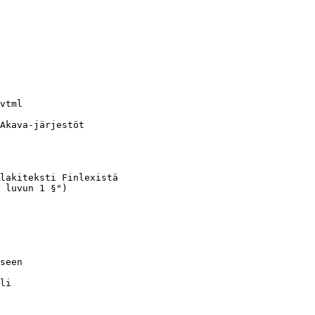
vtml

Akava-järjestöt

lakiteksti Finlexistä

 luvun 1 §")

seen

li
