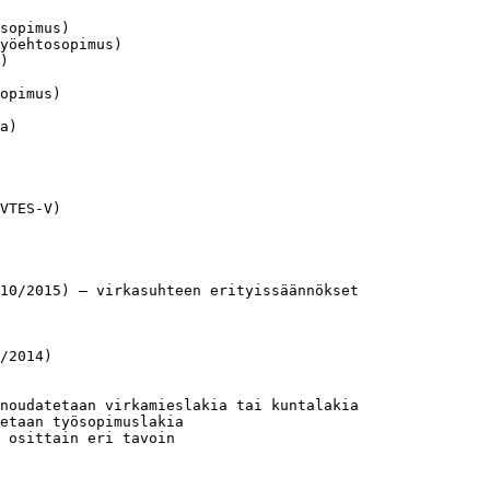
sopimus)

yöehtosopimus)

)

opimus)

a)

VTES-V)

10/2015) – virkasuhteen erityissäännökset

/2014)

noudatetaan virkamieslakia tai kuntalakia

etaan työsopimuslakia

 osittain eri tavoin
