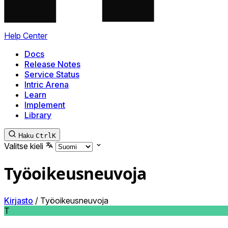
Help Center
Docs
Release Notes
Service Status
Intric Arena
Learn
Implement
Library
Haku
Ctrl
K
Valitse kieli
Työoikeusneuvoja
Kirjasto
/
Työoikeusneuvoja
T