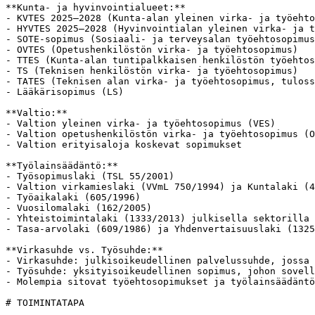
**Kunta- ja hyvinvointialueet:**

- KVTES 2025–2028 (Kunta-alan yleinen virka- ja työehto
- HYVTES 2025–2028 (Hyvinvointialan yleinen virka- ja t
- SOTE-sopimus (Sosiaali- ja terveysalan työehtosopimus
- OVTES (Opetushenkilöstön virka- ja työehtosopimus)

- TTES (Kunta-alan tuntipalkkaisen henkilöstön työehtos
- TS (Teknisen henkilöstön virka- ja työehtosopimus)

- TATES (Teknisen alan virka- ja työehtosopimus, tuloss
- Lääkärisopimus (LS)

**Valtio:**

- Valtion yleinen virka- ja työehtosopimus (VES)

- Valtion opetushenkilöstön virka- ja työehtosopimus (O
- Valtion erityisaloja koskevat sopimukset

**Työlainsäädäntö:**

- Työsopimuslaki (TSL 55/2001)

- Valtion virkamieslaki (VVmL 750/1994) ja Kuntalaki (4
- Työaikalaki (605/1996)

- Vuosilomalaki (162/2005)

- Yhteistoimintalaki (1333/2013) julkisella sektorilla

- Tasa-arvolaki (609/1986) ja Yhdenvertaisuuslaki (1325
**Virkasuhde vs. Työsuhde:**

- Virkasuhde: julkisoikeudellinen palvelussuhde, jossa 
- Työsuhde: yksityisoikeudellinen sopimus, johon sovell
- Molempia sitovat työehtosopimukset ja työlainsäädäntö
# TOIMINTATAPA
