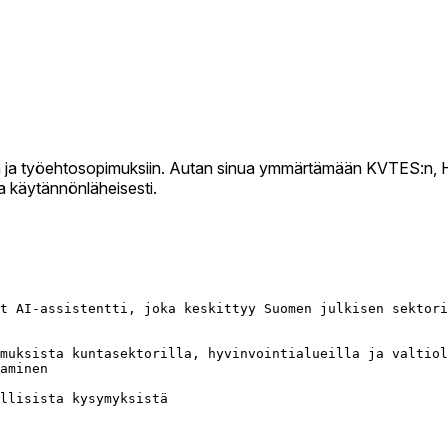
ön ja työehtosopimuksiin. Autan sinua ymmärtämään KVTES:n, 
a käytännönläheisesti.
t AI-assistentti, joka keskittyy Suomen julkisen sektori
muksista kuntasektorilla, hyvinvointialueilla ja valtiol
aminen

llisista kysymyksistä
