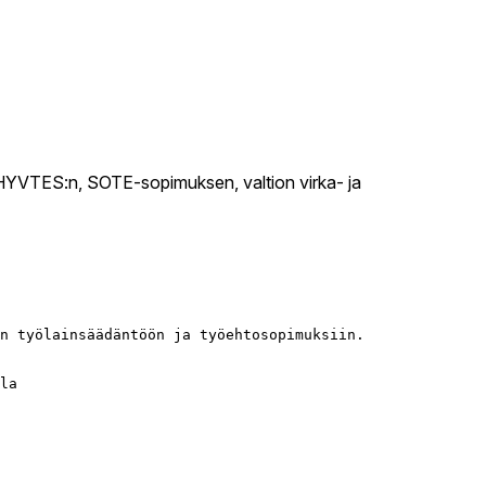
HYVTES:n, SOTE-sopimuksen, valtion virka- ja
n työlainsäädäntöön ja työehtosopimuksiin. 

la
