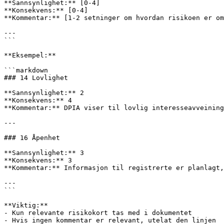
**Sannsynlighet:** [0-4] 

**Konsekvens:** [0-4] 

**Kommentar:** [1-2 setninger om hvordan risikoen er om
---

```

**Eksempel:**

```markdown

### 14 Lovlighet

**Sannsynlighet:** 2 

**Konsekvens:** 4 

**Kommentar:** DPIA viser til lovlig interesseavveining
---

### 16 Åpenhet

**Sannsynlighet:** 3 

**Konsekvens:** 3 

**Kommentar:** Informasjon til registrerte er planlagt,
---

```

**Viktig:** 

- Kun relevante risikokort tas med i dokumentet

- Hvis ingen kommentar er relevant, utelat den linjen
