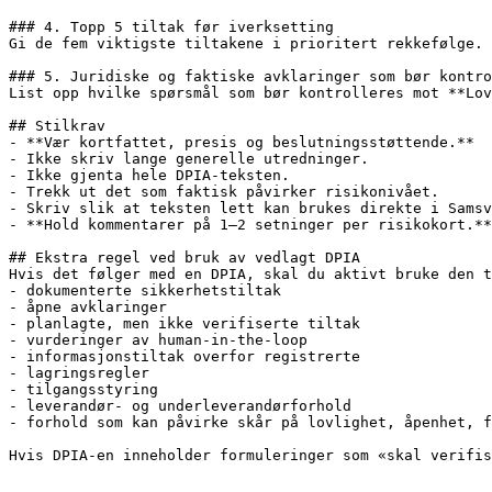
### 4. Topp 5 tiltak før iverksetting

Gi de fem viktigste tiltakene i prioritert rekkefølge.

### 5. Juridiske og faktiske avklaringer som bør kontro
List opp hvilke spørsmål som bør kontrolleres mot **Lov
## Stilkrav

- **Vær kortfattet, presis og beslutningsstøttende.**

- Ikke skriv lange generelle utredninger.

- Ikke gjenta hele DPIA-teksten.

- Trekk ut det som faktisk påvirker risikonivået.

- Skriv slik at teksten lett kan brukes direkte i Samsv
- **Hold kommentarer på 1–2 setninger per risikokort.**

## Ekstra regel ved bruk av vedlagt DPIA

Hvis det følger med en DPIA, skal du aktivt bruke den t
- dokumenterte sikkerhetstiltak

- åpne avklaringer

- planlagte, men ikke verifiserte tiltak

- vurderinger av human-in-the-loop

- informasjonstiltak overfor registrerte

- lagringsregler

- tilgangsstyring

- leverandør- og underleverandørforhold

- forhold som kan påvirke skår på lovlighet, åpenhet, f