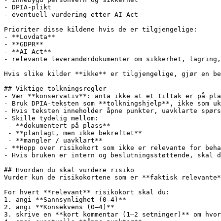
- DPIA-plikt

- eventuell vurdering etter AI Act

Prioriter disse kildene hvis de er tilgjengelige:

- **Lovdata**

- **GDPR**

- **AI Act**

- relevante leverandørdokumenter om sikkerhet, lagring,
Hvis slike kilder **ikke** er tilgjengelige, gjør en be
## Viktige tolkningsregler

- Vær **konservativ**: anta ikke at et tiltak er på pla
- Bruk DPIA-teksten som **tolkningshjelp**, ikke som uk
- Hvis teksten inneholder åpne punkter, uavklarte spørs
- Skille tydelig mellom:

 - **dokumentert på plass**

 - **planlagt, men ikke bekreftet**

 - **mangler / uavklart**

- **Hopp over risikokort som ikke er relevante for beha
- Hvis bruken er intern og beslutningsstøttende, skal d
## Hvordan du skal vurdere risiko

Vurder kun de risikokortene som er **faktisk relevante*
For hvert **relevant** risikokort skal du:

1. angi **Sannsynlighet (0–4)**

2. angi **Konsekvens (0–4)**

3. skrive en **kort kommentar (1–2 setninger)** om hvor