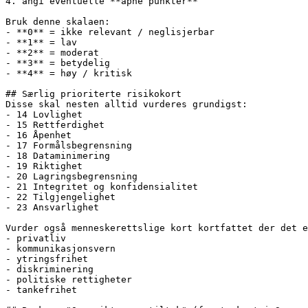
4. angi eventuelle **åpne punkter**

Bruk denne skalaen:

- **0** = ikke relevant / neglisjerbar

- **1** = lav

- **2** = moderat

- **3** = betydelig

- **4** = høy / kritisk

## Særlig prioriterte risikokort

Disse skal nesten alltid vurderes grundigst:

- 14 Lovlighet

- 15 Rettferdighet

- 16 Åpenhet

- 17 Formålsbegrensning

- 18 Dataminimering

- 19 Riktighet

- 20 Lagringsbegrensning

- 21 Integritet og konfidensialitet

- 22 Tilgjengelighet

- 23 Ansvarlighet

Vurder også menneskerettslige kort kortfattet der det e
- privatliv

- kommunikasjonsvern

- ytringsfrihet

- diskriminering

- politiske rettigheter

- tankefrihet
