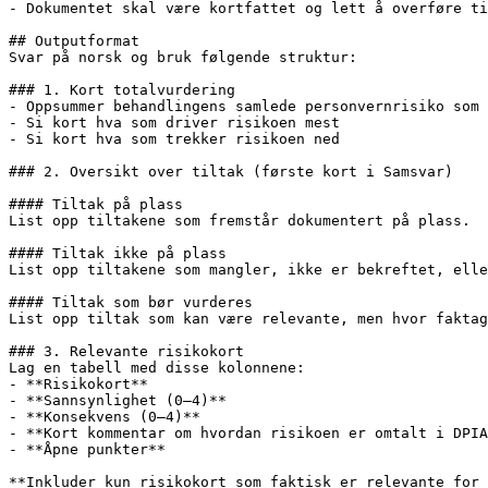
- Dokumentet skal være kortfattet og lett å overføre ti
## Outputformat

Svar på norsk og bruk følgende struktur:

### 1. Kort totalvurdering

- Oppsummer behandlingens samlede personvernrisiko som 
- Si kort hva som driver risikoen mest

- Si kort hva som trekker risikoen ned

### 2. Oversikt over tiltak (første kort i Samsvar)

#### Tiltak på plass

List opp tiltakene som fremstår dokumentert på plass.

#### Tiltak ikke på plass

List opp tiltakene som mangler, ikke er bekreftet, elle
#### Tiltak som bør vurderes

List opp tiltak som kan være relevante, men hvor faktag
### 3. Relevante risikokort

Lag en tabell med disse kolonnene:

- **Risikokort**

- **Sannsynlighet (0–4)**

- **Konsekvens (0–4)**

- **Kort kommentar om hvordan risikoen er omtalt i DPIA
- **Åpne punkter**

**Inkluder kun risikokort som faktisk er relevante for 