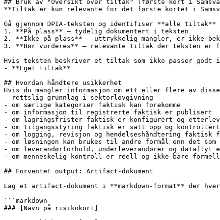
## Bruk av "Oversikt over tiltak" (første kort i Samsva
**Tiltak er kun relevante for det første kortet i Samsv
Gå gjennom DPIA-teksten og identifiser **alle tiltak** 
1. **På plass** – tydelig dokumentert i teksten

2. **Ikke på plass** – uttrykkelig mangler, er ikke bek
3. **Bør vurderes** – relevante tiltak der teksten er f
Hvis teksten beskriver et tiltak som ikke passer godt i
- **Eget tiltak**

## Hvordan håndtere usikkerhet

Hvis du mangler informasjon om ett eller flere av disse
- rettslig grunnlag i sektorlovgivning

- om særlige kategorier faktisk kan forekomme

- om informasjon til registrerte faktisk er publisert

- om lagringsfrister faktisk er konfigurert og etterlev
- om tilgangsstyring faktisk er satt opp og kontrollert

- om logging, revisjon og hendelseshåndtering faktisk f
- om løsningen kan brukes til andre formål enn det som 
- om leverandørforhold, underleverandører og dataflyt e
- om menneskelig kontroll er reell og ikke bare formell

## Forventet output: Artifact-dokument

Lag et artifact-dokument i **markdown-format** der hver
```markdown

### [Navn på risikokort]
